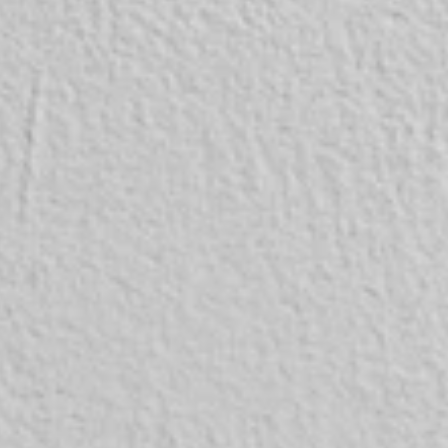
VALLO
Che
Desi
DISCO