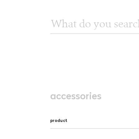
VALLONE® X FABIAN FREYTAG STUDIO
TIORE – One Unit. One Whole.
DISCOVER >
accessories
product