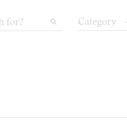
VALLO
Che
Desi
DISCO