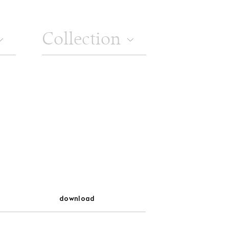
NE® AT RED DOT DESIGN MUSEUM
ers to AERRA HAZE:
gners Night 2026
VER >
download