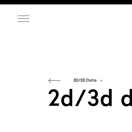
stencils
2D/3D Data
care & cleaning
Press releases
2d/3d 
price lists
datasheets & installation
catalogs