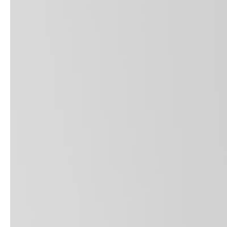
service
brand
Échantillons & catalogue
Our story
Downloads
Sustainability
Matériaux & nettoyage
Presse
Career
professionals
stories