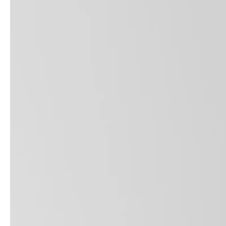
Architectes &
News & Stories
promoteurs immobiliers
Chauffage, Sanitaire &
Artisanat