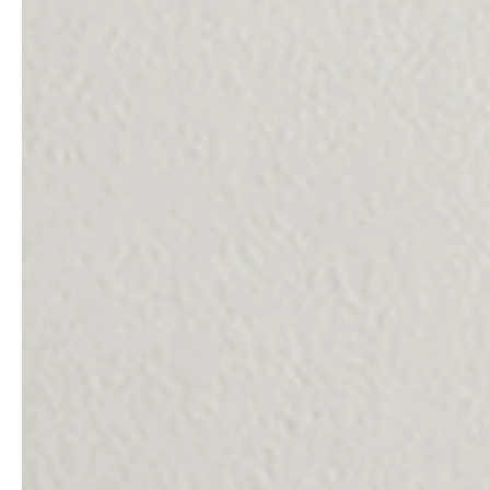
service
brand
Der Weg zu deinem
Why VALLONE?
VALLONE-Bad
Our Story
Samples & Lookbook
Nachhaltigkeit
Downloads
News & Stories
FAQ
Presse
Materialien & Reinigung
Career