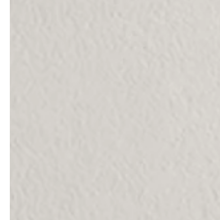
professionals
showrooms
Architekten & Bauträger
Showroom Essen
SHK & Handwerk
Showroom München