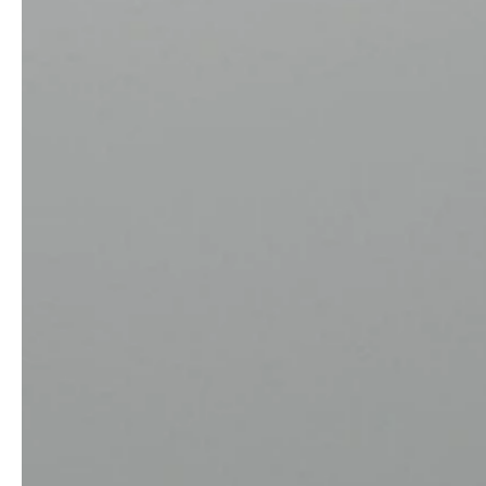
service
brand
Échantillons & catalogue
Our story
Downloads
Sustainability
Matériaux & nettoyage
Presse
Career
professionals
stories