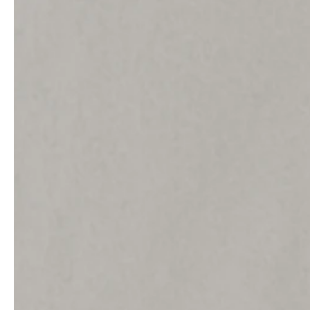
Architectes &
News & Stories
promoteurs immobiliers
Chauffage, Sanitaire &
Artisanat