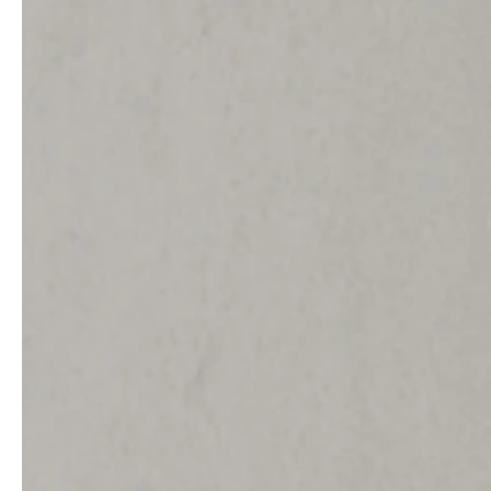
service
brand
Échantillons & catalogue
Our story
Downloads
Sustainability
Matériaux & nettoyage
Presse
Career
professionals
stories