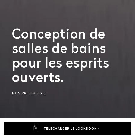
Conception de
gn
salles de bains
pour les esprits
V
ouverts.
A
NOS PRODUITS
DÉCOUV
TÉLÉCHARGER LE LOOKBOOK >