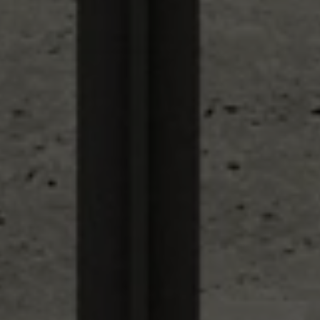
service
brand
Samples & Lookbook
Our story
Downloads
Sustainability
Materialien & Reinigung
Presse
Career
professionals
stories