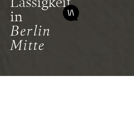
Lässigkeit
in
Berlin
Mitte
Urbaner Flair in
luxuriösem
Ambiente