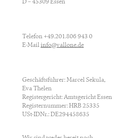
D – 45309 Essen
Telefon +49.201.806 943 0
E-Mail
info@vallone.de
service
brand
Geschäftsführer: Marcel Sekula,
Samples & Lookbook
Our story
Eva Thelen
Downloads
Sustainability
Registergericht: Amtsgericht Essen
Materialien & Reinigung
Presse
Registernummer: HRB 25335
Career
USt-IDNr.: DE294458635
professionals
stories
Wir sind weder bereit noch