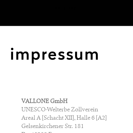
impressum
VALLONE GmbH
UNESCO-Welterbe Zollverein
Areal A [Schacht XII], Halle 6 [A2]
Gelsenkirchener Str. 181