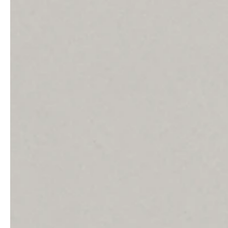
Architekten & Bauträger
News & Stories
SHK & Handwerk