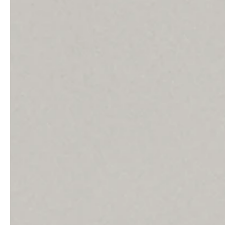
service
brand
Samples & Lookbook
Our story
Downloads
Sustainability
Materialien & Reinigung
Presse
Career
professionals
stories