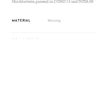
Mischbatterie, passend zu COMO 13 und NOYA 06
MATERIAL
Messing
Lieferzeit:
3-5 Werktage
ANZAHL
produktdetails