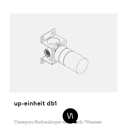
up-einheit db1
Unterputz-Einbaukörper mit Dusch-/Wannen-