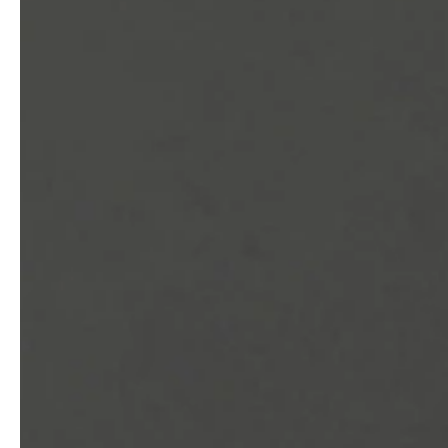
service
brand
Samples & Lookbook
Our story
Downloads
Sustainability
Materialien & Reinigung
Presse
Career
professionals
stories