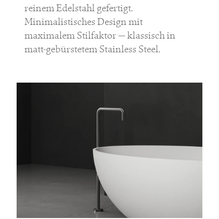
reinem Edelstahl gefertigt.
Minimalistisches Design mit
maximalem Stilfaktor — klassisch in
matt-gebürstetem Stainless Steel.