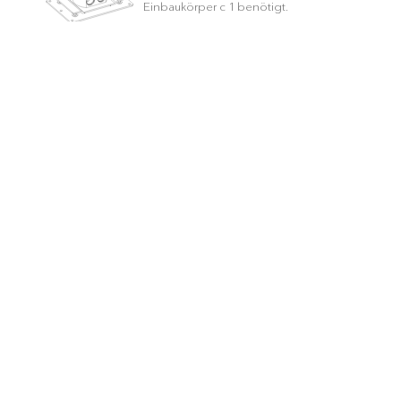
Einbaukörper c 1 benötigt.
AUSLADUNG
265 mm
MATERIAL
Edelstahl
FINISH
Matt gebürstet
INCLUDING
Flex-Schlauch und Umsteller
FARBE
brushed
brushed
smooth
gun metal
steel
gold
bronze
black
Lieferzeit:
3-5 Werktage
ANZAHL