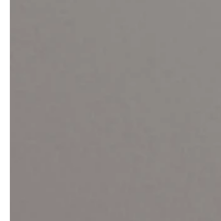
service
brand
Samples & Lookbook
Our story
Downloads
Sustainability
Materialien & Reinigung
Presse
Career
professionals
stories