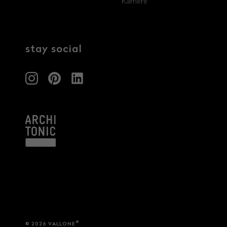
Karriere
Architekten & Bauträger
News & Stories
SHK & Handwerk
stay social
®
© 2026 VALLONE