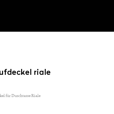
ufdeckel riale
el für Duschtasse Riale