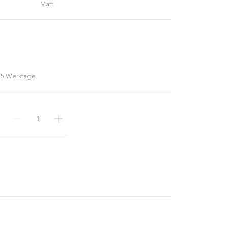
Matt
ORE OF NOW
 to know VALLONE® ATELIER
 ENTDECKEN >
-5 Werktage