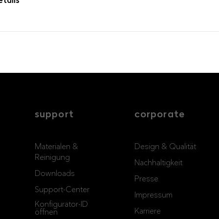
tails
UMMER
GEWICHT
B
0.2 kg
support
corporate
Materialen &
Design & Qualität
Reinigung
Nachhaltigkeit
Downloads
Presse
Support-Center
Impressum
Konfigurator-ID
Karriere
öffnen