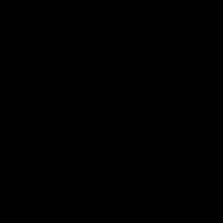
Seine skulpturenartige Präsenz lässt
NASSAU auf den ersten Blick wie ein
Kunstobjekt wirken, doch schnell zeigt
sich die perfekte Praktikabilität dieser
ikonenhaften Waschtisch-Schüssel – ihre
besondere Tiefe und die symmetrischen
Kurven sorgen für einen harmonischen
Lauf des Wassers im Inneren. Ein
gleichermaßen haptischer wie visueller
Genuss ist die fein gearbeitete Kontur
mit einer Stärke von nur 5 Millimeter,
die dank des hochwertigen Werkstoffes