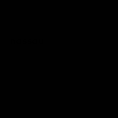
nassau
Seeking contrast
450 X 450 X 220 MM