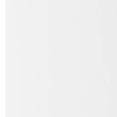
service
brand
Samples & Lookbook
Our story
Downloads
Sustainability
Materialien & Reinigung
Presse
Career
professionals
stories