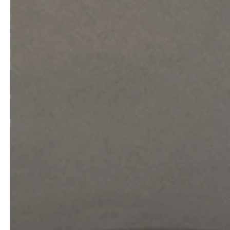
service
brand
Samples & Lookbook
Our story
Downloads
Sustainability
Materialien & Reinigung
Presse
Career
professionals
stories