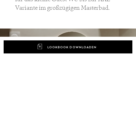
Variante im großzügigen Masterbad.
LOOKBOOK DOWNLOADEN