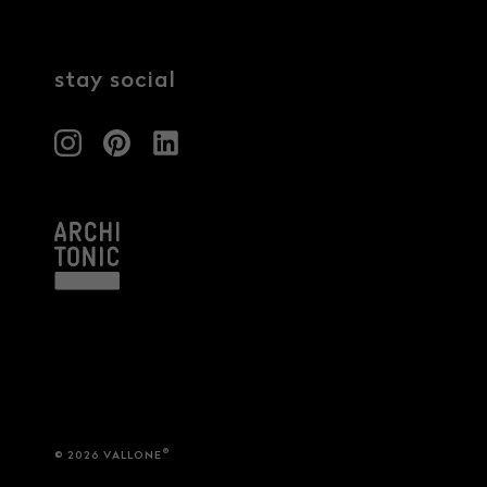
Architekten & Bauträger
News & Stories
SHK & Handwerk
stay social
®
© 2026 VALLONE