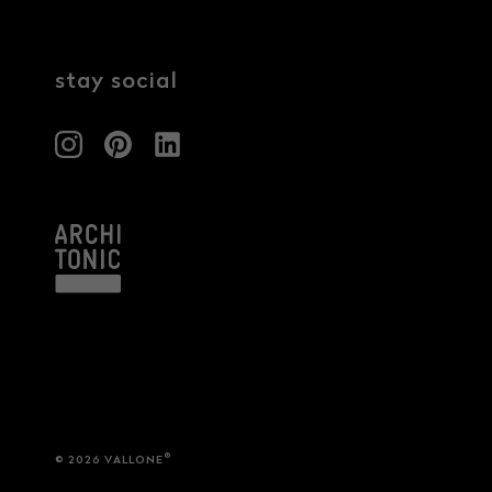
Architekten & Bauträger
News & Stories
SHK & Handwerk
stay social
®
© 2026 VALLONE