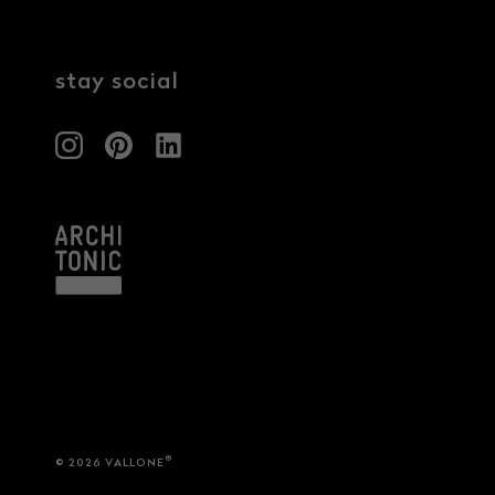
Architekten & Bauträger
News & Stories
SHK & Handwerk
stay social
®
© 2026 VALLONE