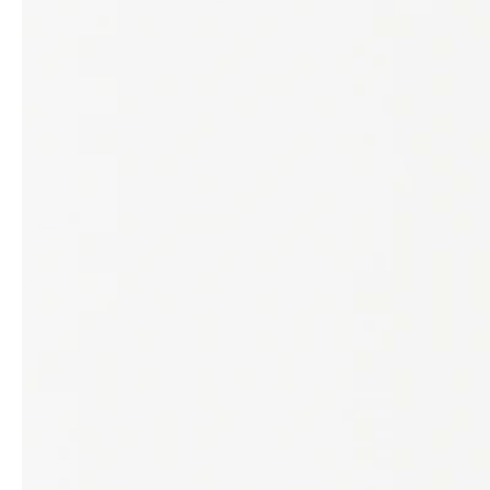
service
brand
Samples & Lookbook
Our story
Downloads
Sustainability
Materialien & Reinigung
Presse
Career
professionals
stories