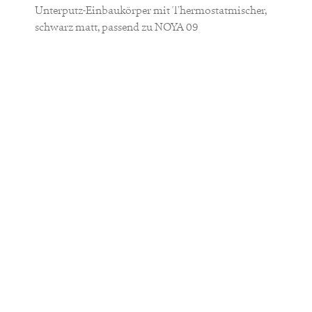
Unterputz-Einbaukörper mit Thermostatmischer,
schwarz matt, passend zu NOYA 09
MATERIAL
Messing
FARBE
Schwarz
Weiß
Lieferzeit:
3-5 Werktage
ANZAHL