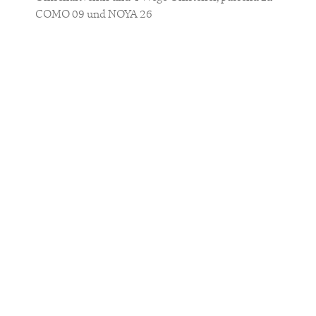
COMO 09 und NOYA 26
AUSFÜHRUNG
MATERIAL
Messing
Lieferzeit:
3-5 Werktage
ANZAHL