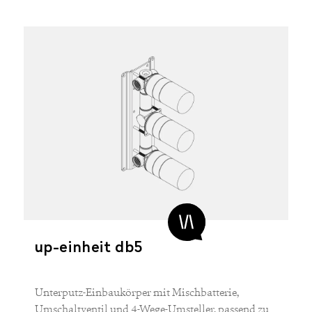
up-einheit db5
Unterputz-Einbaukörper mit Mischbatterie,
Umschaltventil und 4-Wege-Umsteller, passend zu