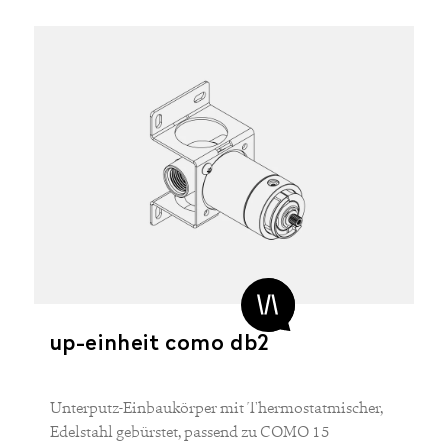
up-einheit como db2
Unterputz-Einbaukörper mit Thermostatmischer,
Edelstahl gebürstet, passend zu COMO 15