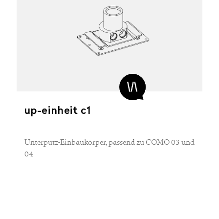
up-einheit c1
Unterputz-Einbaukörper, passend zu COMO 03 und
04
MATERIAL
Messing