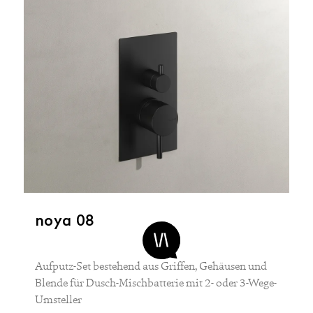
noya 08
Aufputz-Set bestehend aus Griffen, Gehäusen und
Blende für Dusch-Mischbatterie mit 2- oder 3-Wege-
Umsteller