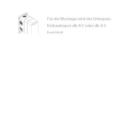
Für die Montage wird der Unterputz-
Einbaukörper db 4-2 oder db 4-3
benötigt.
MATERIAL
Messing
FINISH
Matt
FARBE
Schwarz
Weiß
Lieferzeit:
3-5 Werktage
ANZAHL