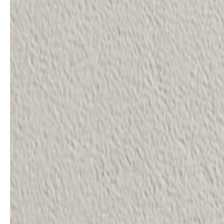
service
brand
Samples & Lookbook
Our story
Downloads
Sustainability
Materialien & Reinigung
Presse
Career
professionals
stories