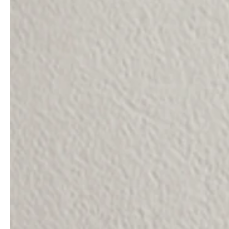
service
brand
Samples & Lookbook
Our story
Downloads
Sustainability
Materialien & Reinigung
Presse
Career
professionals
stories