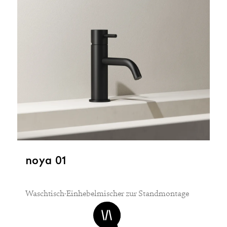
noya 01
Waschtisch-Einhebelmischer zur Standmontage