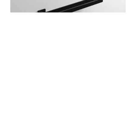
add 02
Doppelte Handtuchstange aus Edelstahl
MASSE
600 x 125 mm
MATERIAL
Edelstahl
FINISH
Matt