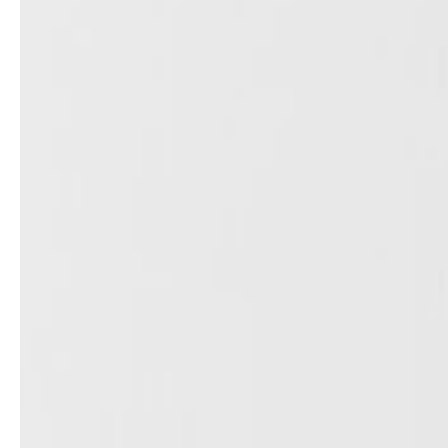
service
brand
Der Weg zu deinem
Why VALLONE?
VALLONE-Bad
Our Story
Samples & Lookbook
Nachhaltigkeit
Downloads
News & Stories
FAQ
Presse
Materialien & Reinigung
Career