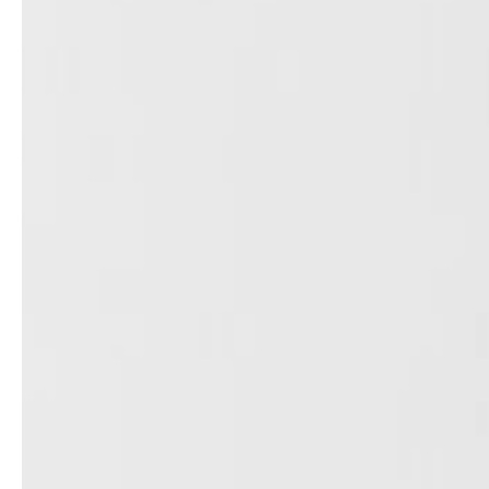
professionals
showrooms
Architekten & Bauträger
Showroom Essen
SHK & Handwerk
Showroom München