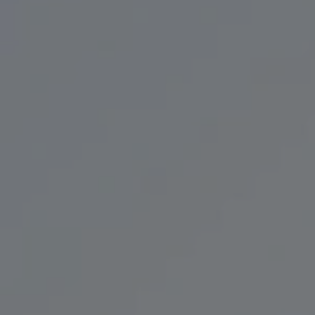
service
brand
Der Weg zu deinem
Why VALLONE?
VALLONE-Bad
Our Story
Samples & Lookbook
Nachhaltigkeit
Downloads
News & Stories
FAQ
Presse
Materialien & Reinigung
Career