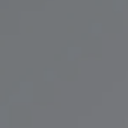
professionals
showrooms
Architekten & Bauträger
Showroom Essen
SHK & Handwerk
Showroom München