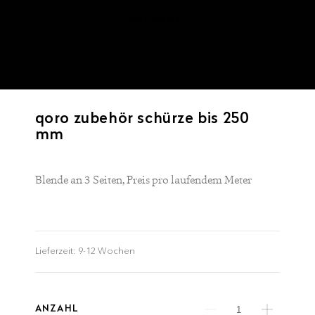
a
qoro zubehör schürze bis 250
mm
Blende an 3 Seiten, Preis pro laufendem Meter
Lieferzeit:
9-12 Wochen
ANZAHL