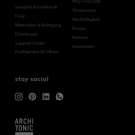
Why VALLONE
Samples & Lookbook
professionals
showrooms
Showrooms
FAQ
Nachhaltigkeit
Architekten & Bauträger
Showroom Essen
Materialien & Reinigung
Presse
SHK & Handwerk
Showroom München
Downloads
Karriere
Support-Center
Impressum
Konfigurator-ID öffnen
stay social