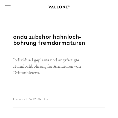
onda zubehör hahnloch-
bohrung fremdarmaturen
Individuell geplante und angefertigte
Hahnlochbohrung für Armaturen von
Drittanbietern.
Lieferzeit:
9-12 Wochen