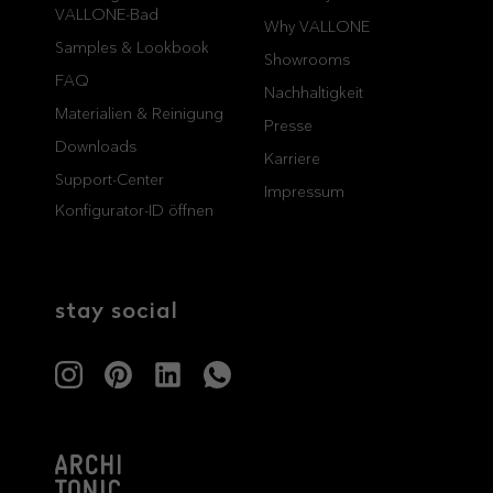
VALLONE-Bad
Why VALLONE
professionals
showrooms
Samples & Lookbook
Showrooms
FAQ
Architekten & Bauträger
Showroom Essen
Nachhaltigkeit
Materialien & Reinigung
SHK & Handwerk
Showroom München
Presse
Downloads
Karriere
Support-Center
Impressum
Konfigurator-ID öffnen
stay social