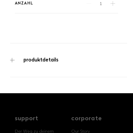
ANZAHL
produktdetails
service
brand
Der Weg zu deinem
Why VALLONE?
ARTIKELNUMMER
VALLONE-Bad
Our Story
BA-7000-130-02
Samples & Lookbook
Nachhaltigkeit
Downloads
News & Stories
FAQ
Presse
Materialien & Reinigung
Career
support
corporate
Der Weg zu deinem
Our Story