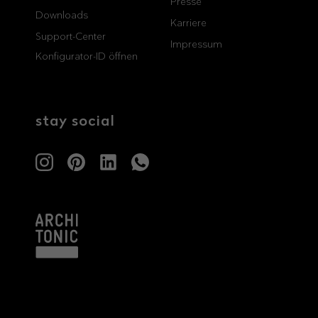
Presse
Downloads
professionals
showrooms
Karriere
Support-Center
Impressum
Konfigurator-ID öffnen
Architekten & Bauträger
Showroom Essen
SHK & Handwerk
Showroom München
stay social