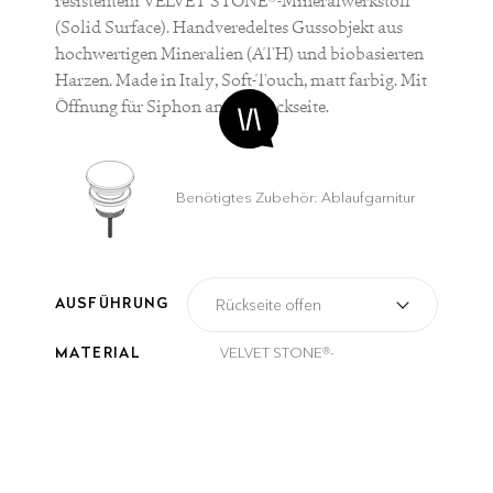
resistentem VELVET STONE®-Mineralwerkstoff
(Solid Surface). Handveredeltes Gussobjekt aus
hochwertigen Mineralien (ATH) und biobasierten
Harzen. Made in Italy, Soft-Touch, matt farbig. Mit
Öffnung für Siphon an der Rückseite.
Benötigtes Zubehör: Ablaufgarnitur
AUSFÜHRUNG
MATERIAL
VELVET STONE®-
Mineralwerkstoff (Solid Surface)
FINISH
Matt
HINWEIS
Die auf dem Display
dargestellten Farben können
von der tatsächlichen Farbe