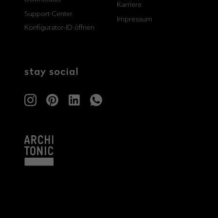
Karriere
Support-Center
professionals
showrooms
Impressum
Konfigurator-ID öffnen
Architekten & Bauträger
Showroom Essen
SHK & Handwerk
Showroom München
stay social