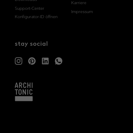
Karriere
Support-Center
professionals
showrooms
Impressum
Konfigurator-ID öffnen
Architekten & Bauträger
Showroom Essen
SHK & Handwerk
Showroom München
stay social