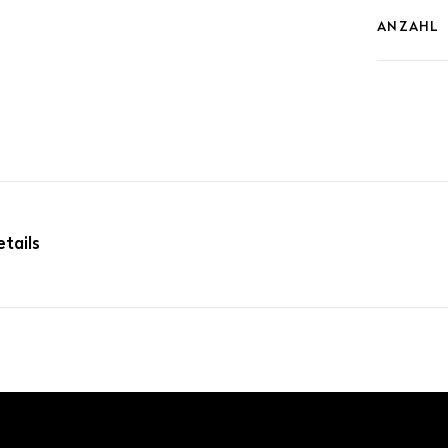
ANZAHL
VALLO
Che
Desi
JETZT
tails
UMMER
GEWICHT
ST
26 kg