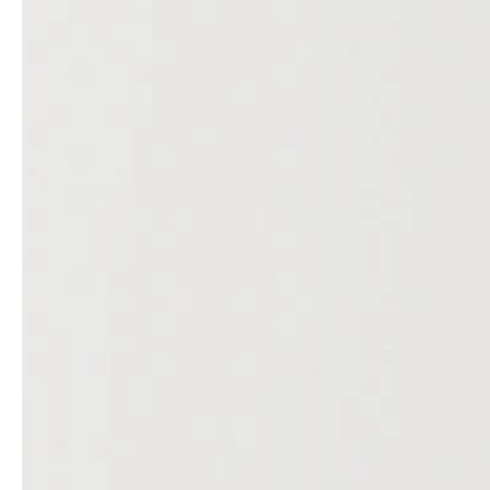
service
brand
Der Weg zu deinem
Why VALLONE?
VALLONE-Bad
Our Story
Samples & Lookbook
Nachhaltigkeit
Downloads
News & Stories
FAQ
Presse
Materialien & Reinigung
Career