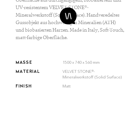
UV-resistentem VELVET STONE®-
Mineralwerkstoff (Solid Surface). Handveredeltes
Gussobjekt aus hochwertigen Mineralien (ATH)
und biobasierten Harzen. Made in Italy, Soft-Touch,
matt-farbige Oberfläche.
MASSE
1500 x 740 x 560 mm
MATERIAL
VELVET STONE®-
Mineralwerkstoff (Solid Surface)
FINISH
Matt
INKLUSIVE
Push-to-open-Ablaufsystem,
Badewannen-Siphon und
Flexrohr
HINWEIS
Die auf dem Display
dargestellten Farben können
von der tatsächlichen Farbe
abweichen. Gerne senden wir
dir Farb-Sheets deiner