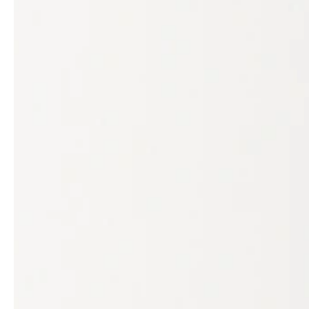
service
brand
Der Weg zu deinem
Why VALLONE?
VALLONE-Bad
Our Story
Samples & Lookbook
Nachhaltigkeit
Downloads
News & Stories
FAQ
Presse
Materialien & Reinigung
Career