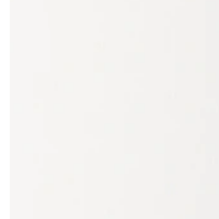
professionals
showrooms
Architekten & Bauträger
Showroom Essen
SHK & Handwerk
Showroom München