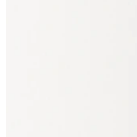
service
brand
Der Weg zu deinem
Why VALLONE?
VALLONE-Bad
Our Story
Samples & Lookbook
Nachhaltigkeit
Downloads
News & Stories
FAQ
Presse
Materialien & Reinigung
Career