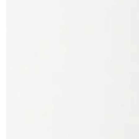
professionals
showrooms
Architekten & Bauträger
Showroom Essen
SHK & Handwerk
Showroom München