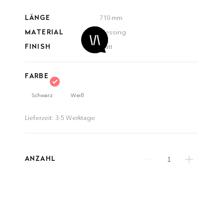
LÄNGE
710 mm
MATERIAL
Messing
FINISH
Matt
FARBE
Schwarz
Weiß
Lieferzeit:
3-5 Werktage
ANZAHL