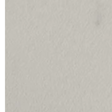
service
brand
Der Weg zu deinem
Why VALLONE?
VALLONE-Bad
Our Story
Samples & Lookbook
Nachhaltigkeit
Downloads
News & Stories
FAQ
Presse
Materialien & Reinigung
Career