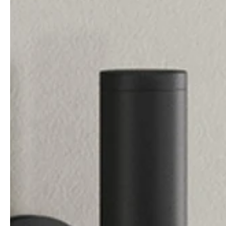
professionals
showrooms
Architekten & Bauträger
Showroom Essen
SHK & Handwerk
Showroom München