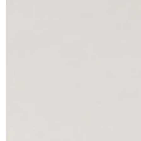
professionals
showrooms
Architekten & Bauträger
Showroom Essen
SHK & Handwerk
Showroom München