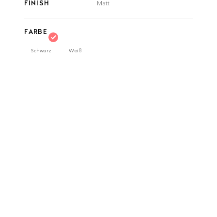
FINISH
Matt
FARBE
Schwarz
Weiß
Lieferzeit:
3-5 Werktage
ANZAHL
produktdetails