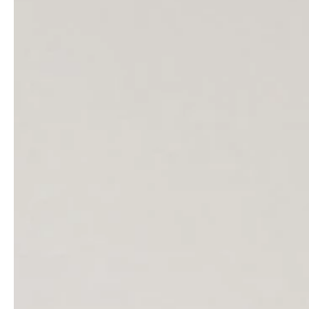
service
brand
Der Weg zu deinem
Why VALLONE?
VALLONE-Bad
Our Story
Samples & Lookbook
Nachhaltigkeit
Downloads
News & Stories
FAQ
Presse
Materialien & Reinigung
Career