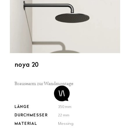
noya 20
Brausearm zur Wandmontage
LÄNGE
350 mm
DURCHMESSER
22 mm
MATERIAL
Messing