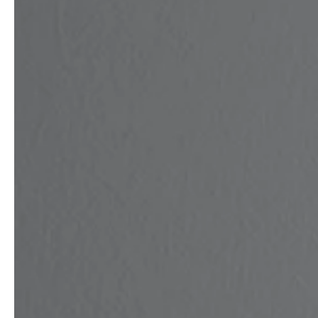
professionals
showrooms
Architekten & Bauträger
Showroom Essen
SHK & Handwerk
Showroom München