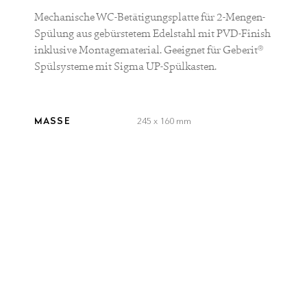
Mechanische WC-Betätigungsplatte für 2-Mengen-
Spülung aus gebürstetem Edelstahl mit PVD-Finish
inklusive Montagematerial. Geeignet für Geberit®
Spülsysteme mit Sigma UP-Spülkasten.
MASSE
245 x 160 mm
MATERIAL
Edelstahl
FINISH
Matt gebürstet
FARBE
brushed
brushed
smooth
gun metal
steel
gold
bronze
black
Lieferzeit:
3-5 Werktage