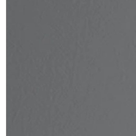
service
brand
Der Weg zu deinem
Why VALLONE?
VALLONE-Bad
Our Story
Samples & Lookbook
Nachhaltigkeit
Downloads
News & Stories
FAQ
Presse
Materialien & Reinigung
Career