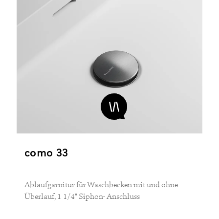
como 33
Ablaufgarnitur für Waschbecken mit und ohne
Überlauf, 1 1/4" Siphon- Anschluss