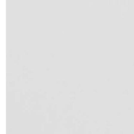
service
brand
Der Weg zu deinem
Why VALLONE?
VALLONE-Bad
Our Story
Samples & Lookbook
Nachhaltigkeit
Downloads
News & Stories
FAQ
Presse
Materialien & Reinigung
Career