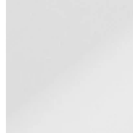
professionals
showrooms
Architekten & Bauträger
Showroom Essen
SHK & Handwerk
Showroom München