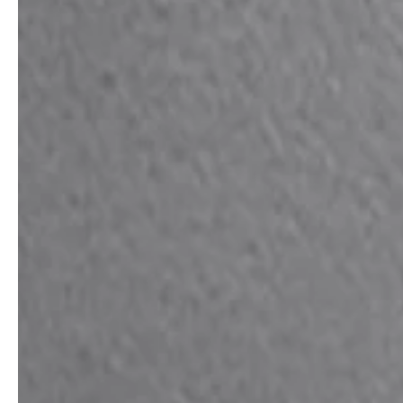
service
brand
Der Weg zu deinem
Why VALLONE?
VALLONE-Bad
Our Story
Samples & Lookbook
Nachhaltigkeit
Downloads
News & Stories
FAQ
Presse
Materialien & Reinigung
Career