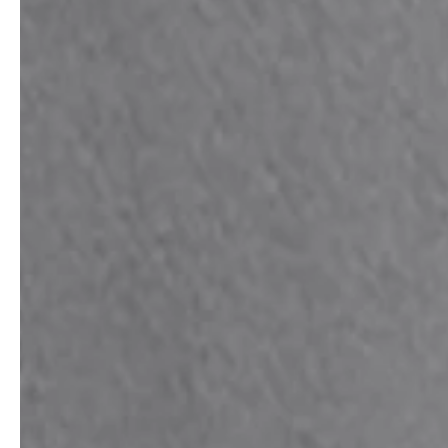
professionals
showrooms
Architekten & Bauträger
Showroom Essen
SHK & Handwerk
Showroom München