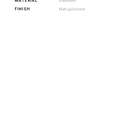
MATERIAL
Edelstahl
FINISH
Matt gebürstet
FARBE
brushed
brushed
smooth
gun metal
steel
gold
bronze
black
Lieferzeit:
3-5 Werktage
ANZAHL