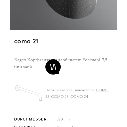
como 21
Regen-Kopfbrause aus gebürstetem Edelstahl, 7,5
mm stark
Dazu passende Brausearme:
COMO
22
,
COMO 23
,
COMO 24
DURCHMESSER
320 mm