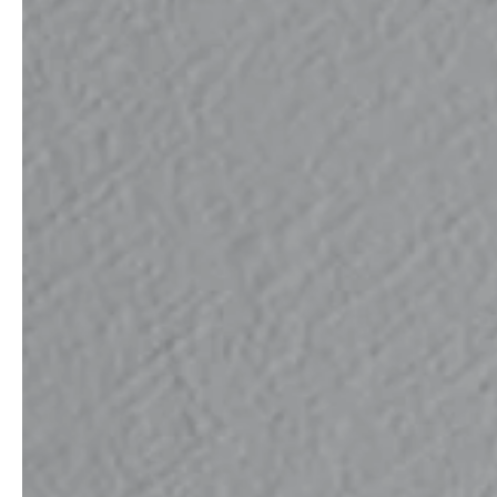
professionals
showrooms
Architekten & Bauträger
Showroom Essen
SHK & Handwerk
Showroom München