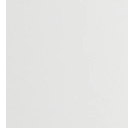
professionals
showrooms
Architekten & Bauträger
Showroom Essen
SHK & Handwerk
Showroom München