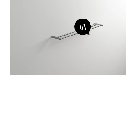
add/steel 02
Doppelte Handtuchstange aus Edelstahl