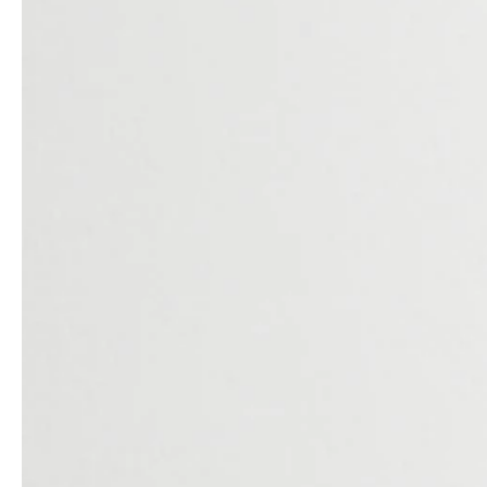
service
brand
Der Weg zu deinem
Why VALLONE?
VALLONE-Bad
Our Story
Samples & Lookbook
Nachhaltigkeit
Downloads
News & Stories
FAQ
Presse
Materialien & Reinigung
Career