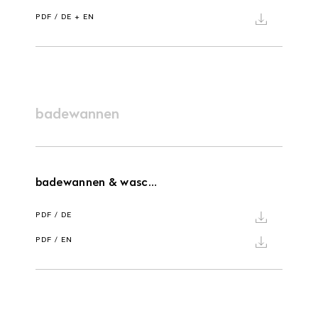
PDF / DE + EN
badewannen
badewannen & waschbecken
PDF / DE
PDF / EN