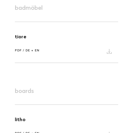
badmöbel
tiore
PDF / DE + EN
boards
litho