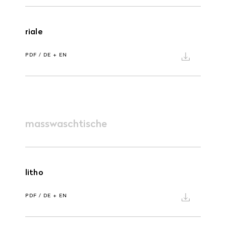
riale
PDF / DE + EN
masswaschtische
litho
PDF / DE + EN