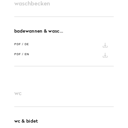
waschbecken
badewannen & waschbecken
PDF / DE
PDF / EN
wc
wc & bidet