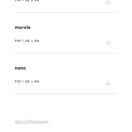
PDF / DE + EN
murale
PDF / DE + EN
nano
PDF / DE + EN
duschtassen