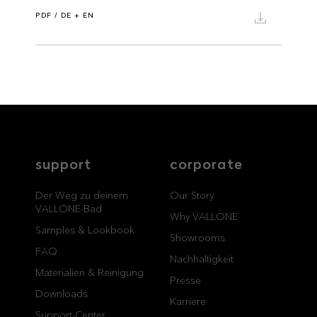
PDF / DE + EN
support
corporate
Der Weg zu deinem
Our Story
VALLONE-Bad
Why VALLONE
Samples & Lookbook
Showrooms
FAQ
Nachhaltigkeit
Materialien & Reinigung
Presse
Downloads
Karriere
Support-Center