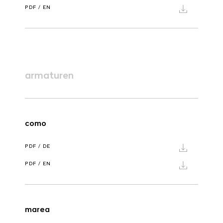
PDF / EN
professionals
showrooms
Architekten & Bauträger
Showroom Essen
SHK & Handwerk
Showroom München
armaturen
como
PDF / DE
PDF / EN
marea