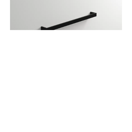
add 04
Handtuchstange aus Edelstahl
LÄNGE