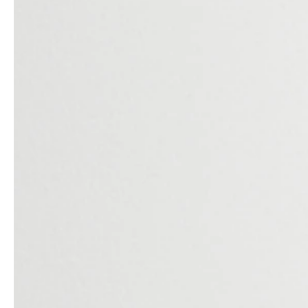
service
brand
Samples & Lookbook
Our story
Downloads
Sustainability
Materialien & Reinigung
Presse
Career
professionals
stories